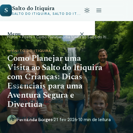
Salto do Itiquira
S
SALTO DO ITIQUIRA, SALTO DO IT...
Menu
Home
Posts
Como Planejar uma Visita ao Salto do Iti...
SALTO DO ITIQUIRA
Home
Como Planejar uma
Visita ao Salto do Itiquira
Posts
com Crianças: Dicas
Essenciais para uma
Sobre nós
Aventura Segura e
Divertida
Política de Privacidade
Buscar posts...
Fernanda Borges
21 fev 2026
10 min de leitura
FB