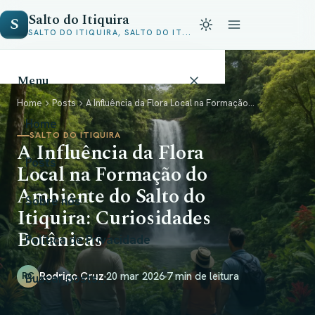
Salto do Itiquira
S
SALTO DO ITIQUIRA, SALTO DO IT...
Menu
Home
Posts
A Influência da Flora Local na Formação...
Home
SALTO DO ITIQUIRA
A Influência da Flora
Posts
Local na Formação do
Ambiente do Salto do
Sobre nós
Itiquira: Curiosidades
Botânicas
Política de Privacidade
Rodrigo Cruz
20 mar 2026
7 min de leitura
RC
Buscar posts...